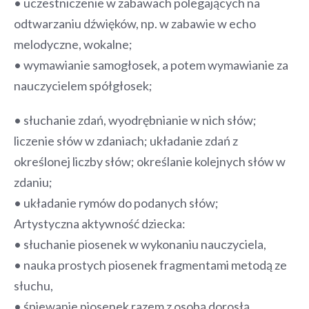
• uczestniczenie w zabawach polegających na
odtwarzaniu dźwięków, np. w zabawie w echo
melodyczne, wokalne;
• wymawianie samogłosek, a potem wymawianie za
nauczycielem spółgłosek;
• słuchanie zdań, wyodrębnianie w nich słów;
liczenie słów w zdaniach; układanie zdań z
określonej liczby słów; określanie kolejnych słów w
zdaniu;
• układanie rymów do podanych słów;
Artystyczna aktywność dziecka:
• słuchanie piosenek w wykonaniu nauczyciela,
• nauka prostych piosenek fragmentami metodą ze
słuchu,
• śpiewanie piosenek razem z osobą dorosłą,