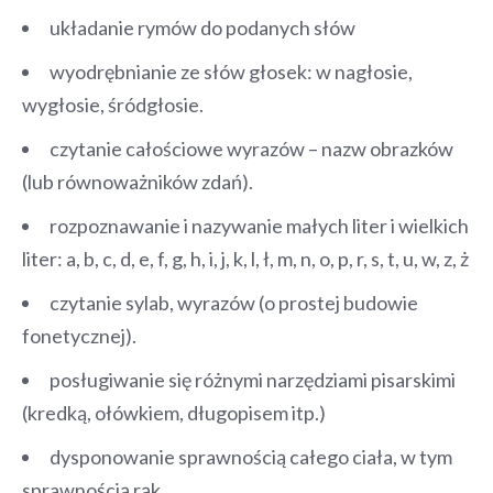
układanie rymów do podanych słów
wyodrębnianie ze słów głosek: w nagłosie,
wygłosie, śródgłosie.
czytanie całościowe wyrazów – nazw obrazków
(lub równoważników zdań).
rozpoznawanie i nazywanie małych liter i wielkich
liter: a, b, c, d, e, f, g, h, i, j, k, l, ł, m, n, o, p, r, s, t, u, w, z, ż
czytanie sylab, wyrazów (o prostej budowie
fonetycznej).
posługiwanie się różnymi narzędziami pisarskimi
(kredką, ołówkiem, długopisem itp.)
dysponowanie sprawnością całego ciała, w tym
sprawnością rąk