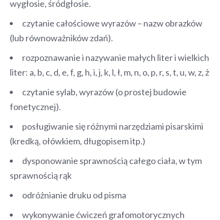
wygłosie, śródgłosie.
czytanie całościowe wyrazów – nazw obrazków
(lub równoważników zdań).
rozpoznawanie i nazywanie małych liter i wielkich
liter: a, b, c, d, e, f, g, h, i, j, k, l, ł, m, n, o, p, r, s, t, u, w, z, ż
czytanie sylab, wyrazów (o prostej budowie
fonetycznej).
posługiwanie się różnymi narzędziami pisarskimi
(kredką, ołówkiem, długopisem itp.)
dysponowanie sprawnością całego ciała, w tym
sprawnością rąk
odróżnianie druku od pisma
wykonywanie ćwiczeń grafomotorycznych