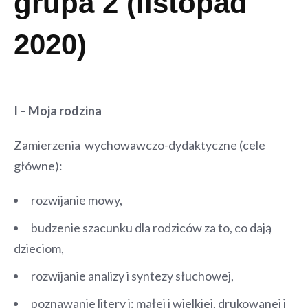
grupa 2 (listopad
2020)
I – Moja rodzina
Zamierzenia wychowawczo-dydaktyczne (cele
główne):
rozwijanie mowy,
budzenie szacunku dla rodziców za to, co dają
dzieciom,
rozwijanie analizy i syntezy słuchowej,
poznawanie litery i: małej i wielkiej, drukowanej i