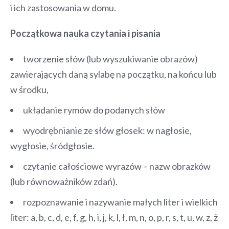
i ich zastosowania w domu.
Początkowa nauka czytania i pisania
tworzenie słów (lub wyszukiwanie obrazów)
zawierających daną sylabę na początku, na końcu lub
w środku,
układanie rymów do podanych słów
wyodrębnianie ze słów głosek: w nagłosie,
wygłosie, śródgłosie.
czytanie całościowe wyrazów – nazw obrazków
(lub równoważników zdań).
rozpoznawanie i nazywanie małych liter i wielkich
liter: a, b, c, d, e, f, g, h, i, j, k, l, ł, m, n, o, p, r, s, t, u, w, z, ż