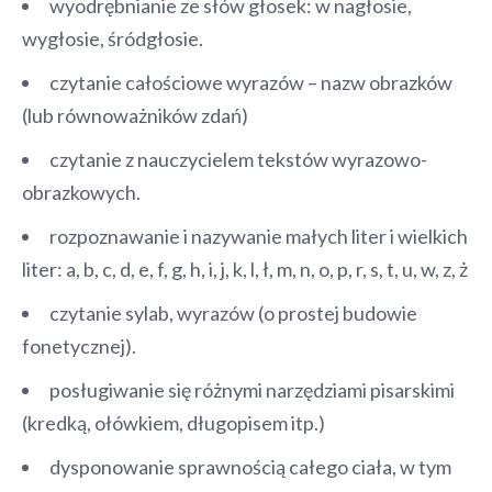
wyodrębnianie ze słów głosek: w nagłosie,
wygłosie, śródgłosie.
czytanie całościowe wyrazów – nazw obrazków
(lub równoważników zdań)
czytanie z nauczycielem tekstów wyrazowo-
obrazkowych.
rozpoznawanie i nazywanie małych liter i wielkich
liter: a, b, c, d, e, f, g, h, i, j, k, l, ł, m, n, o, p, r, s, t, u, w, z, ż
czytanie sylab, wyrazów (o prostej budowie
fonetycznej).
posługiwanie się różnymi narzędziami pisarskimi
(kredką, ołówkiem, długopisem itp.)
dysponowanie sprawnością całego ciała, w tym