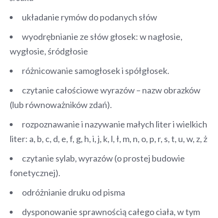
układanie rymów do podanych słów
wyodrębnianie ze słów głosek: w nagłosie,
wygłosie, śródgłosie
różnicowanie samogłosek i spółgłosek.
czytanie całościowe wyrazów – nazw obrazków
(lub równoważników zdań).
rozpoznawanie i nazywanie małych liter i wielkich
liter: a, b, c, d, e, f, g, h, i, j, k, l, ł, m, n, o, p, r, s, t, u, w, z, ż
czytanie sylab, wyrazów (o prostej budowie
fonetycznej).
odróżnianie druku od pisma
dysponowanie sprawnością całego ciała, w tym