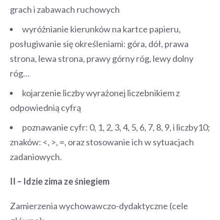
grach i zabawach ruchowych
wyróżnianie kierunków na kartce papieru,
posługiwanie się określeniami: góra, dół, prawa
strona, lewa strona, prawy górny róg, lewy dolny
róg…
kojarzenie liczby wyrażonej liczebnikiem z
odpowiednią cyfrą
poznawanie cyfr: 0, 1, 2, 3, 4, 5, 6, 7, 8, 9, i liczby10;
znaków: <, >, =, oraz stosowanie ich w sytuacjach
zadaniowych.
II – Idzie zima ze śniegiem
Zamierzenia wychowawczo-dydaktyczne (cele