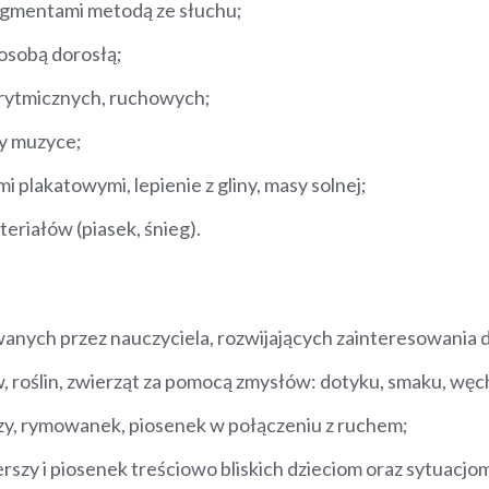
agmentami metodą ze słuchu;
osobą dorosłą;
rytmicznych, ruchowych;
zy muzyce;
 plakatowymi, lepienie z gliny, masy solnej;
eriałów (piasek, śnieg).
nych przez nauczyciela, rozwijających zainteresowania d
roślin, zwierząt za pomocą zmysłów: dotyku, smaku, węch
zy, rymowanek, piosenek w połączeniu z ruchem;
szy i piosenek treściowo bliskich dzieciom oraz sytuacjom, 