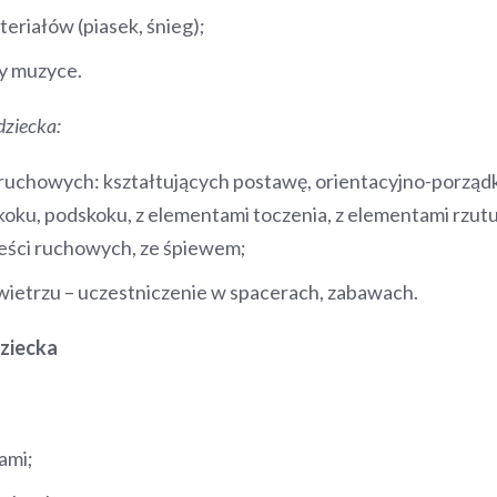
eriałów (piasek, śnieg);
zy muzyce.
ziecka:
ruchowych: kształtujących postawę, orientacyjno-porząd
oku, podskoku, z elementami toczenia, z elementami rzu
ści ruchowych, ze śpiewem;
ietrzu – uczestniczenie w spacerach, zabawach.
ziecka
ami;