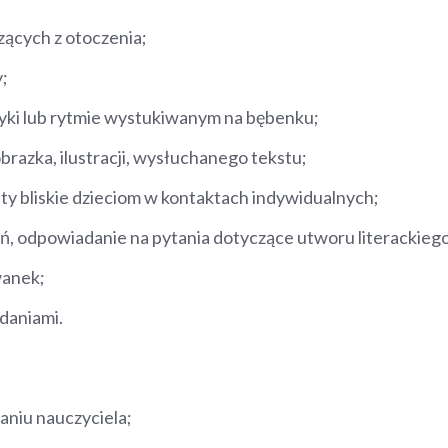
ących z otoczenia;
;
ki lub rytmie wystukiwanym na bębenku;
razka, ilustracji, wysłuchanego tekstu;
 bliskie dzieciom w kontaktach indywidualnych;
ń, odpowiadanie na pytania dotyczące utworu literackiego
wanek;
daniami.
aniu nauczyciela;