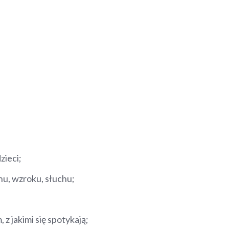
zieci;
u, wzroku, słuchu;
z jakimi się spotykają;