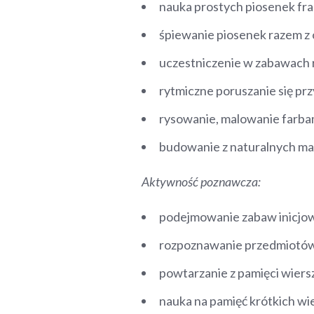
nauka prostych piosenek fr
śpiewanie piosenek razem z 
uczestniczenie w zabawach 
rytmiczne poruszanie się pr
rysowanie, malowanie farbami
budowanie z naturalnych mat
Aktywność poznawcza:
podejmowanie zabaw inicjowa
rozpoznawanie przedmiotów, 
powtarzanie z pamięci wiers
nauka na pamięć krótkich wier