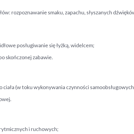
słów: rozpoznawanie smaku, zapachu, słyszanych dźwiękó
dłowe posługiwanie się łyżką, widelcem;
 po skończonej zabawie.
go ciała (w toku wykonywania czynności samoobsługowyc
owej.
rytmicznych i ruchowych;