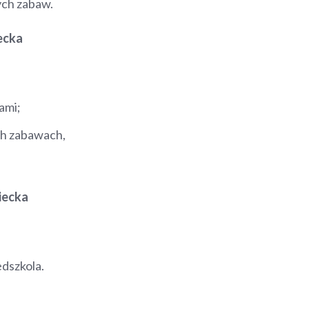
ch zabaw.
ecka
ami;
ch zabawach,
iecka
dszkola.