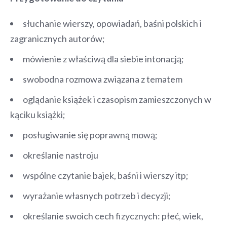
słuchanie wierszy, opowiadań, baśni polskich i
zagranicznych autorów;
mówienie z właściwą dla siebie intonacją;
swobodna rozmowa związana z tematem
oglądanie książek i czasopism zamieszczonych w
kąciku książki;
posługiwanie się poprawną mową;
określanie nastroju
wspólne czytanie bajek, baśni i wierszy itp;
wyrażanie własnych potrzeb i decyzji;
określanie swoich cech fizycznych: płeć, wiek,