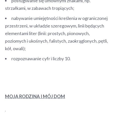
posługiwanie się umownymi znakami, np.
strzałkami, w zabawach tropiących;
nabywanie umiejętności kreślenia w ograniczonej
przestrzeni, w układzie szeregowym, linii będących
elementami liter (linii: prostych, pionowych,
poziomych i ukośnych, falistych, zaokrąglonych, pętli,
kół, owali);
rozpoznawanie cyfr i liczby 10.
MOJA RODZINA I MÓJ DOM