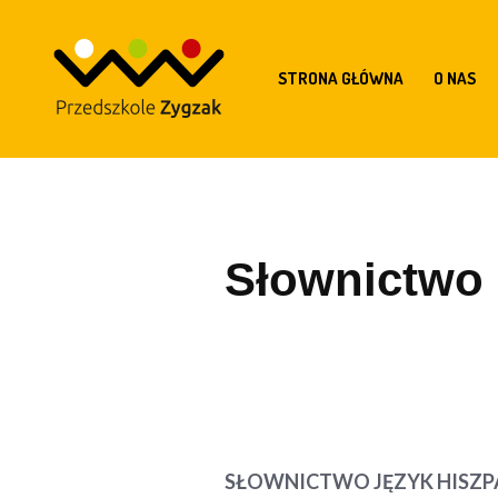
STRONA GŁÓWNA
O NAS
Słownictwo 
SŁOWNICTWO JĘZYK HISZP