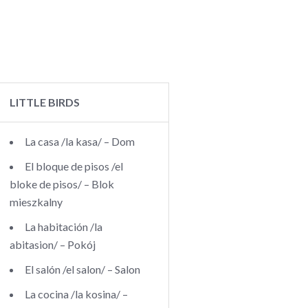
LITTLE BIRDS
La casa /la kasa/ – Dom
El bloque de pisos /el
bloke de pisos/ – Blok
mieszkalny
La habitación /la
abitasion/ – Pokój
El salón /el salon/ – Salon
La cocina /la kosina/ –