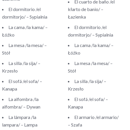
El cuarto de baño /el
El dormitorio /el
kłarto de banio/ –
dormitorjo/ – Sypialnia
Łazienka
La cama /la kama/ –
El dormitorio /el
Łóżko
dormitorjo/ – Sypialnia
La mesa /la mesa/ –
La cama /la kama/ –
Stół
Łóżko
La silla /la sija/ –
La mesa /la mesa/ –
Krzesło
Stół
El sofá /el sofa/ –
La silla /la sija/ –
Kanapa
Krzesło
La alfombra /la
El sofá /el sofa/ –
alfombra/ – Dywan
Kanapa
La lámpara /la
El armario /el armario/
lampara/ – Lampa
– Szafa