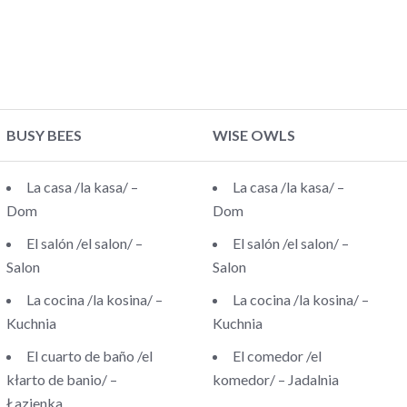
BUSY BEES
WISE OWLS
La casa /la kasa/ –
La casa /la kasa/ –
Dom
Dom
El salón /el salon/ –
El salón /el salon/ –
Salon
Salon
La cocina /la kosina/ –
La cocina /la kosina/ –
Kuchnia
Kuchnia
El cuarto de baño /el
El comedor /el
kłarto de banio/ –
komedor/ – Jadalnia
Łazienka