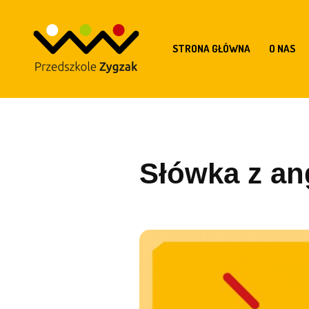
STRONA GŁÓWNA
O NAS
Słówka z ang