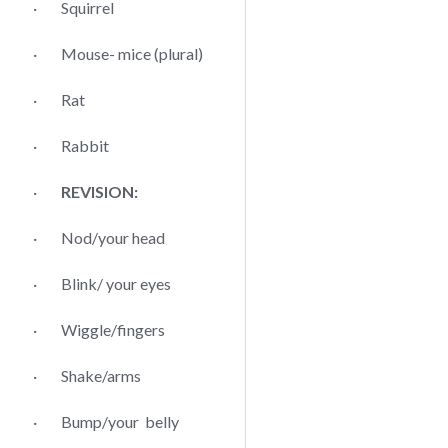
· Squirrel
· Mouse- mice (plural)
· Rat
· Rabbit
·
REVISION:
· Nod/your head
· Blink/ your eyes
· Wiggle/fingers
· Shake/arms
· Bump/your belly