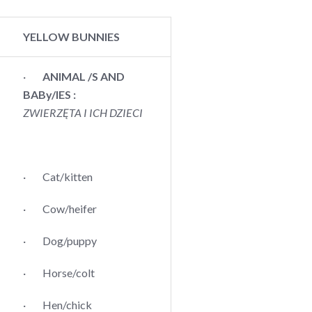
YELLOW BUNNIES
·
ANIMAL /S AND
BABy/IES :
ZWIERZĘTA I ICH DZIECI
· Cat/kitten
· Cow/heifer
· Dog/puppy
· Horse/colt
· Hen/chick