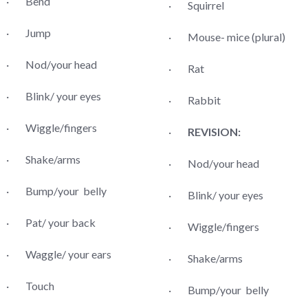
· Bend
· Squirrel
· Jump
· Mouse- mice (plural)
· Nod/your head
· Rat
· Blink/ your eyes
· Rabbit
· Wiggle/fingers
·
REVISION:
· Shake/arms
· Nod/your head
· Bump/your belly
· Blink/ your eyes
· Pat/ your back
· Wiggle/fingers
· Waggle/ your ears
· Shake/arms
· Touch
· Bump/your belly