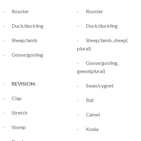
· Rooster
· Rooster
· Duck/duckling
· Duck/duckling
· Sheep/lamb
· Sheep/lamb, sheep(
plural)
· Goose/gosling
· Goose/gosling,
geese(plural)
·
REVISION:
· Swan/cygnet
· Clap
· Bat
· Stretch
· Camel
· Stomp
· Koala