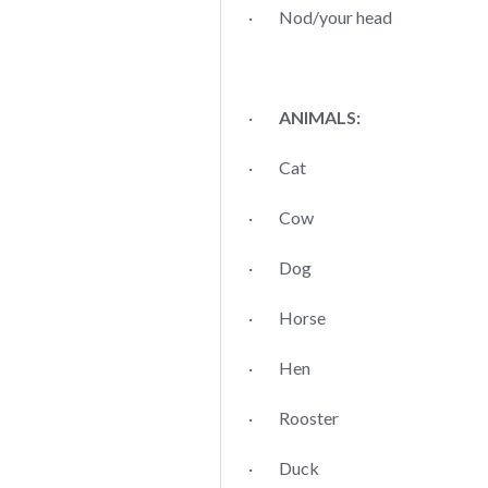
· Nod/your head
·
ANIMALS:
· Cat
· Cow
· Dog
· Horse
· Hen
· Rooster
· Duck