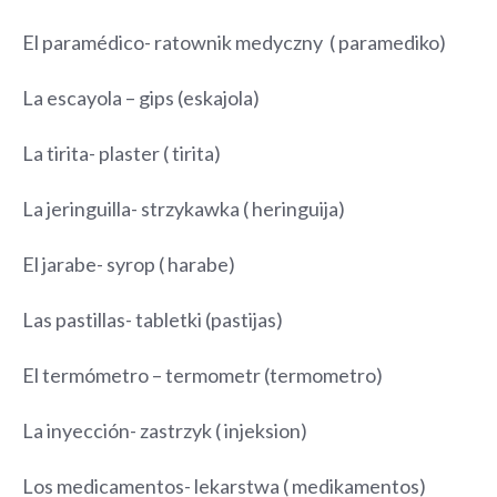
El paramédico- ratownik medyczny ( paramediko)
La escayola – gips (eskajola)
La tirita- plaster ( tirita)
La jeringuilla- strzykawka ( heringuija)
El jarabe- syrop ( harabe)
Las pastillas- tabletki (pastijas)
El termómetro – termometr (termometro)
La inyección- zastrzyk ( injeksion)
Los medicamentos- lekarstwa ( medikamentos)