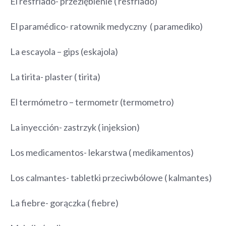
El resfriado- przeziębienie ( resfriado)
El paramédico- ratownik medyczny ( paramediko)
La escayola – gips (eskajola)
La tirita- plaster ( tirita)
El termómetro – termometr (termometro)
La inyección- zastrzyk ( injeksion)
Los medicamentos- lekarstwa ( medikamentos)
Los calmantes- tabletki przeciwbólowe ( kalmantes)
La fiebre- gorączka ( fiebre)