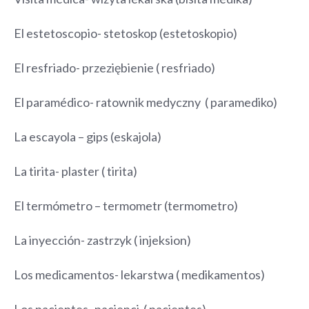
El estetoscopio- stetoskop (estetoskopio)
El resfriado- przeziębienie ( resfriado)
El paramédico- ratownik medyczny ( paramediko)
La escayola – gips (eskajola)
La tirita- plaster ( tirita)
El termómetro – termometr (termometro)
La inyección- zastrzyk ( injeksion)
Los medicamentos- lekarstwa ( medikamentos)