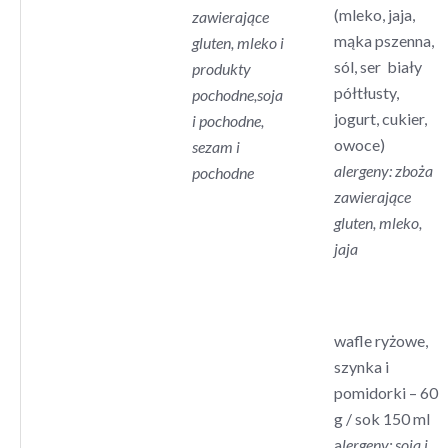
(mleko, jaja,
zawierające
mąka pszenna,
gluten, mleko i
sól, ser biały
produkty
półtłusty,
pochodne,soja
jogurt, cukier,
i pochodne,
owoce)
sezam i
alergeny: zboża
pochodne
zawierające
gluten, mleko,
jaja
wafle ryżowe,
szynka i
pomidorki – 60
g / sok 150 ml
a
lergeny: soja i