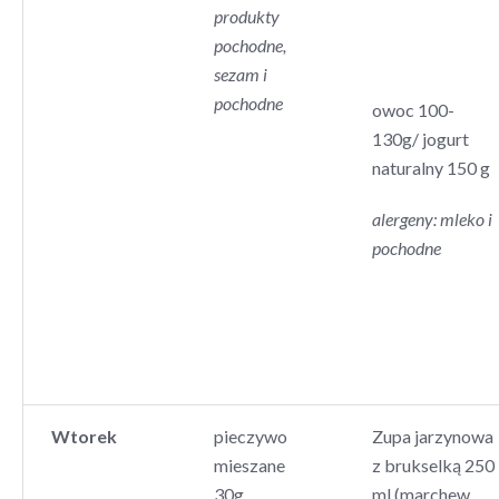
produkty
pochodne,
sezam i
pochodne
owoc 100-
130g/ jogurt
naturalny 150 g
alergeny: mleko i
pochodne
Wtorek
pieczywo
Zupa jarzynowa
mieszane
z brukselką 250
30g
ml (marchew,