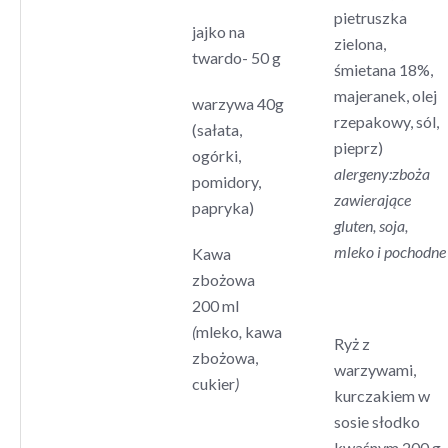
pietruszka
jajko na
zielona,
twardo- 50 g
śmietana 18%,
majeranek, olej
warzywa 40g
rzepakowy, sól,
(sałata,
pieprz)
ogórki,
alergeny:zboża
pomidory,
zawierające
papryka)
gluten, soja,
mleko i pochodne
Kawa
zbożowa
200 ml
(
mleko
,
kawa
Ryż z
zbożowa,
warzywami,
cukier
)
kurczakiem w
sosie słodko
kwaśnym 200 g