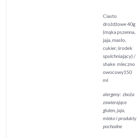
Ciasto
drożdżowe 40g
(mąka pszenna,
jaja, masło,
cukier, środek
spulchniający) /
shake mleczno
owocowy150
ml
alergeny: zboża
zawierające
gluten, jaja,
mleko i produkty
pochodne