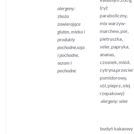
(ryż
alergeny:
paraboliczny,
zboża
mix warzyw-
zawierające
marchew, por,
gluten, mleko i
pietruszka,
produkty
seler, papryka,
pochodne,soja
ananas,
i pochodne,
czosnek, miód,
sezam i
cytryna,przecier
pochodne
pomidorowy,
sól, pieprz, olej
rzepakowy)
alergeny: seler
budyń kakaowy