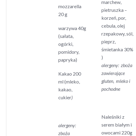
marchew,
mozzarella
pietruszka –
20 g
korzeń, por,
cebula, olej
warzywa 40g
rzepakowy, sól,
(sałata,
pieprz,
ogórki,
śmietanka 30%
pomidory,
)
papryka)
alergeny: zboża
zawierające
Kakao 200
gluten, mleko i
ml (mleko,
pochodne
kakao,
cukier
)
Naleśniki z
serem białym i
alergeny:
owocami 220g
zboża