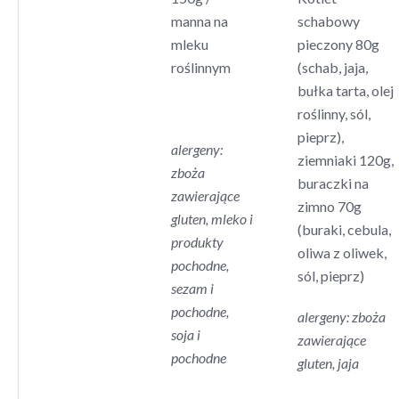
manna na
schabowy
mleku
pieczony 80g
roślinnym
(schab, jaja,
bułka tarta, olej
roślinny, sól,
pieprz),
alergeny:
ziemniaki 120g,
zboża
buraczki na
zawierające
zimno 70g
gluten, mleko i
(buraki, cebula,
produkty
oliwa z oliwek,
pochodne,
sól, pieprz)
sezam i
pochodne,
alergeny: zboża
soja i
zawierające
pochodne
gluten, jaja