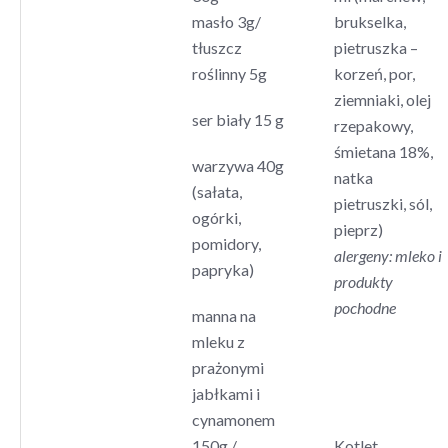
masło 3g/
brukselka,
tłuszcz
pietruszka –
roślinny 5g
korzeń, por,
ziemniaki, olej
ser biały 15 g
rzepakowy,
śmietana 18%,
warzywa 40g
natka
(sałata,
pietruszki, sól,
ogórki,
pieprz)
pomidory,
alergeny: mleko i
papryka)
produkty
pochodne
manna na
mleku z
prażonymi
jabłkami i
cynamonem
150g /
Kotlet