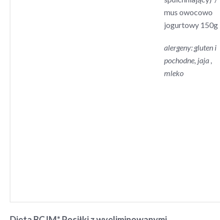
mus owocowo
jogurtowy 150g
alergeny: gluten i
pochodne, jaja ,
mleko
Dieta BCJM*
Posiłki z wyeliminowanymi