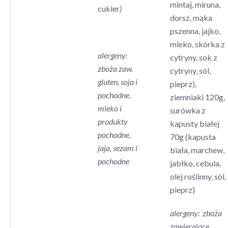
mintaj, miruna,
cukier
)
dorsz, mąka
pszenna, jajko,
mleko, skórka z
alergeny:
cytryny, sok z
zboża zaw.
cytryny, sól,
gluten, soja i
pieprz),
pochodne,
ziemniaki 120g,
mleko i
surówka z
produkty
kapusty białej
pochodne,
70g (kapusta
jaja, sezam i
biała, marchew,
pochodne
jabłko, cebula,
olej roślinny, sól,
pieprz)
alergeny: zboża
zawierające