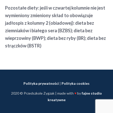
Pozostałe diety: jeśli w czwartej kolumnie nie jest
wymieniony zmieniony skład to obowiązuje
jadłospis z kolumny 2 (obiadowej): dieta bez
ziemniaków i białego sera (BZBS); dieta bez
wieprzowiny (BWP); dieta bez ryby (BR); dieta bez
strączków (BSTR)
Polityka prywatności
|
Polityka cookies
2020 © Przedszkole Zygzak | made with
♥
by
fajne studio
kreatywne