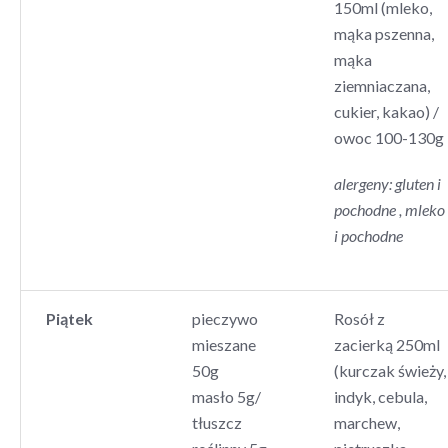
150ml (mleko,
mąka pszenna,
mąka
ziemniaczana,
cukier, kakao) /
owoc 100-130g
alergeny: gluten i
pochodne , mleko
i pochodne
Piątek
pieczywo
Rosół z
mieszane
zacierką 250ml
50g
(kurczak świeży,
masło 5g/
indyk, cebula,
tłuszcz
marchew,