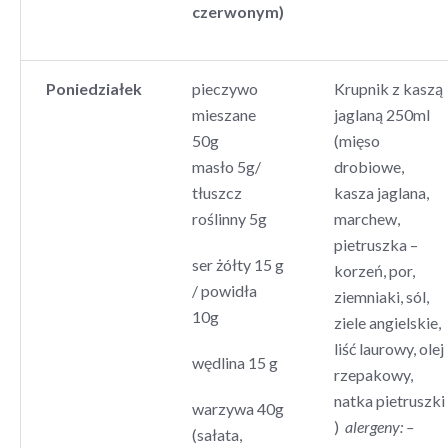
czerwonym)
Poniedziałek
pieczywo
Krupnik z kaszą
mieszane
jaglaną 250ml
50g
(mięso
masło 5g/
drobiowe,
tłuszcz
kasza jaglana,
roślinny 5g
marchew,
pietruszka –
ser żółty 15 g
korzeń, por,
/ powidła
ziemniaki, sól,
10g
ziele angielskie,
liść laurowy, olej
wędlina 15 g
rzepakowy,
natka pietruszki
warzywa 40g
)
alergeny: –
(sałata,