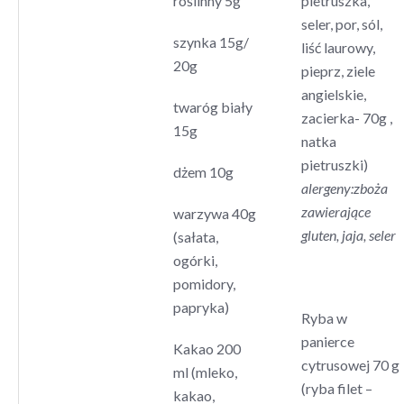
roślinny 5g
pietruszka,
seler, por, sól,
szynka 15g/
liść laurowy,
20g
pieprz, ziele
angielskie,
twaróg biały
zacierka- 70g ,
15g
natka
pietruszki)
dżem 10g
alergeny:zboża
zawierające
warzywa 40g
gluten, jaja, seler
(sałata,
ogórki,
pomidory,
papryka)
Ryba w
panierce
Kakao 200
cytrusowej 70 g
ml (mleko,
(ryba filet –
kakao,