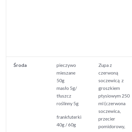
Środa
pieczywo
Zupa z
mieszane
czerwoną
50g
soczewicą z
masło 5g/
groszkiem
tłuszcz
ptysiowym 250
roślinny 5g
ml (czerwona
soczewica,
frankfuterki
przecier
40g / 60g
pomidorowy,