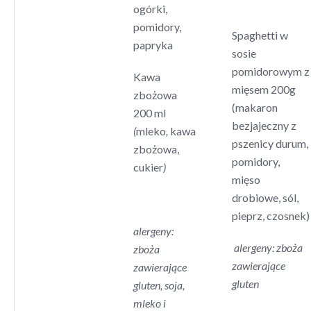
ogórki,
pomidory,
Spaghetti w
papryka
sosie
pomidorowym z
Kawa
mięsem 200g
zbożowa
(makaron
200 ml
bezjajeczny z
(
mleko
,
kawa
pszenicy durum,
zbożowa,
pomidory,
cukier
)
mięso
drobiowe, sól,
pieprz, czosnek)
alergeny:
alergeny: zboża
zboża
zawierające
zawierające
gluten
gluten, soja,
mleko i