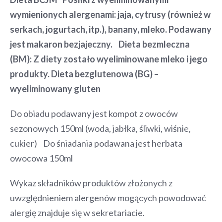
wymienionych alergenami: jaja, cytrusy (również w
serkach, jogurtach, itp.), banany, mleko. Podawany
jest makaron bezjajeczny. Dieta bezmleczna
(BM):
Z diety zostało wyeliminowane mleko i jego
produkty. Dieta bezglutenowa (BG) –
wyeliminowany gluten
Do obiadu podawany jest kompot z owoców
sezonowych 150ml (woda, jabłka, śliwki, wiśnie,
cukier) Do śniadania podawana jest herbata
owocowa 150ml
Wykaz składników produktów złożonych z
uwzględnieniem alergenów mogących powodować
alergię znajduje się w sekretariacie.