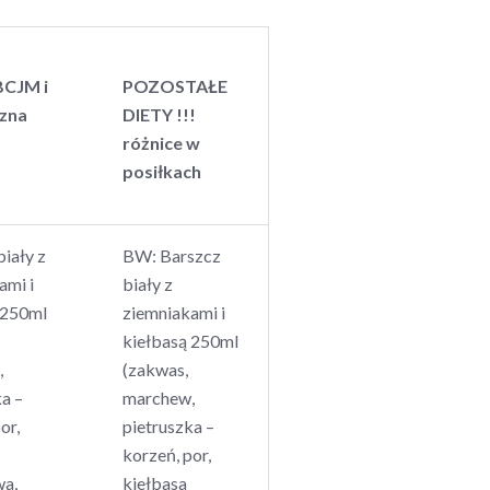
BCJM i
POZOSTAŁE
zna
DIETY !!!
różnice w
posiłkach
iały z
BW: Barszcz
ami i
biały z
 250ml
ziemniakami i
kiełbasą 250ml
,
(zakwas,
a –
marchew,
or,
pietruszka –
korzeń, por,
wa,
kiełbasa