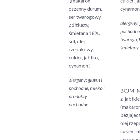
(makaron
cukier, j
pszenny durum,
cynamon 
ser twarogowy
alergeny: 
półtłusty,
pochodne
śmietana 18%,
twarogu, 
sól, olej
śmietany
rzepakowy,
cukier, jabłko,
cynamon )
alergeny: gluten i
pochodne, mleko i
BCJM: M
produkty
z jabłki
pochodne
(makaro
bezjajecz
olej rze
cukier, j
cynamon 