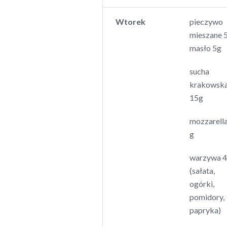
Wtorek
pieczywo
mieszane 
masło 5g
sucha
krakowsk
15g
mozzarell
g
warzywa 
(sałata,
ogórki,
pomidory,
papryka)