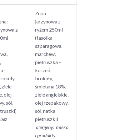
Zupa
zna:
jarzynowa z
zynowa z
ryżem 250ml
50ml
(fasolka
szparagowa,
owa,
marchew,
,
pietruszka –
a –
korzeń,
rokuły,
brokuły,
 ziele
śmietana 18%,
, olej
ziele angielskie,
, sól,
olej rzepakowy,
truszki)
sól, natka
:
bez
pietruszki)
alergeny: mleko
i produkty