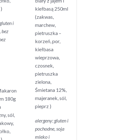
abłko,
biały z jajem i
)
kiełbasą 250ml
(zakwas,
gluten i
marchew,
,
bez
pietruszka –
bez
korzeń, por,
kiełbasa
wieprzowa,
czosnek,
pietruszka
zielona,
Śmietana 12%,
akaron
majeranek, sól,
em 180g
pieprz )
n
ny, sól,
alergeny: gluten i
pakowy,
pochodne, soja
abłko,
mleko i
)