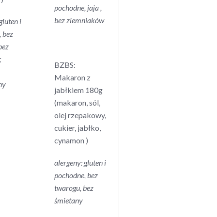
pochodne, jaja ,
bez ziemniaków
gluten i
,
bez
bez
;
BZBS:
Makaron z
ny
jabłkiem 180g
(makaron, sól,
olej rzepakowy,
cukier, jabłko,
cynamon )
alergeny: gluten i
pochodne,
bez
twarogu, bez
śmietany