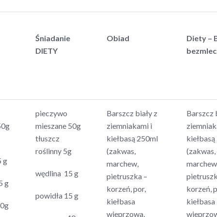
Śniadanie
Obiad
Diety – 
DIETY
bezmlec
pieczywo
Barszcz biały z
Barszcz b
50g
mieszane 50g
ziemniakami i
ziemniak
tłuszcz
kiełbasą 250ml
kiełbasą
roślinny 5g
(zakwas,
(zakwas,
5 g
marchew,
marchew
wędlina 15 g
pietruszka –
pietruszk
5 g
korzeń, por,
korzeń, p
powidła 15 g
kiełbasa
kiełbasa
40g
wieprzowa,
wieprzo