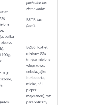
pochodne,
bez
ziemniaków
otlet
90g
BSTR:
bez
ielone
fasolki
we,
aja, bułka
, pieprz,
BZBS: Kotlet
k),
mielony 90g
i 100g,
(mięso mielone
z
wieprzowe,
cebula, jajko,
h 70g
bułka tarta,
kiszone,
mleko, sól,
lej
pieprz,
majeranek), ryż
gluten i
paraboliczny