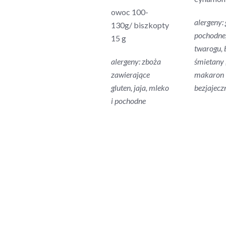
owoc 100-
alergeny: 
130g/ biszkopty
pochodne
15 g
twarogu, 
alergeny: zboża
śmietany 
zawierające
makaron
gluten, jaja, mleko
bezjajecz
i pochodne