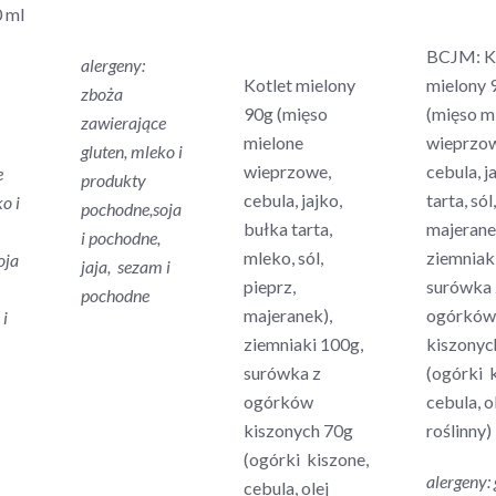
 ml
BCJM: K
alergeny:
Kotlet mielony
mielony 
zboża
90g (mięso
(mięso m
zawierające
mielone
wieprzo
gluten, mleko i
wieprzowe,
cebula, j
e
produkty
cebula, jajko,
tarta, sól
o i
pochodne,soja
bułka tarta,
majerane
i pochodne,
mleko, sól,
ziemniak
oja
jaja, sezam i
pieprz,
surówka 
pochodne
majeranek),
ogórków
 i
ziemniaki 100g,
kiszonyc
surówka z
(ogórki 
ogórków
cebula, o
kiszonych 70g
roślinny)
(ogórki kiszone,
alergeny: 
cebula, olej