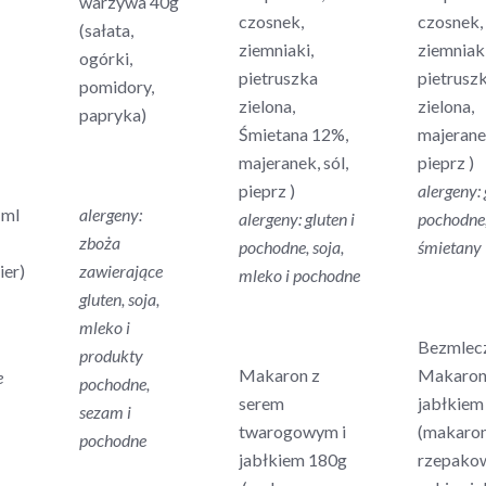
warzywa 40g
czosnek,
czosnek,
(sałata,
ziemniaki,
ziemniak
ogórki,
pietruszka
pietrusz
pomidory,
zielona,
zielona,
papryka)
Śmietana 12%,
majeranek
majeranek, sól,
pieprz )
pieprz )
alergeny: 
 ml
alergeny:
alergeny: gluten i
pochodne
zboża
pochodne, soja,
śmietany
ier)
zawierające
mleko i pochodne
gluten, soja,
mleko i
Bezmlec
produkty
Makaron z
Makaron
e
pochodne,
serem
jabłkie
sezam i
twarogowym i
(makaron,
pochodne
jabłkiem 180g
rzepako