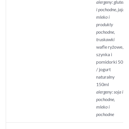
alergeny: gluten
i pochodne, jaja,
mleko i
produkty
pochodne,
truskawki
wafle ryżowe,
szynka i
pomidorki 50g
/ jogurt
naturalny
150ml
alergeny: soja i
pochodne
,
mleko i
pochodne