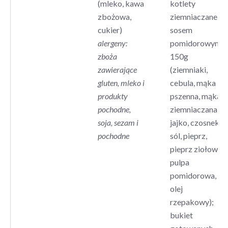
(mleko, kawa
kotlety
zbożowa,
ziemniaczane z
cukier)
sosem
alergeny:
pomidorowym
zboża
150g
zawierające
(ziemniaki,
gluten, mleko i
cebula, mąka
produkty
pszenna, mąka
pochodne,
ziemniaczana,
soja, sezam i
jajko, czosnek,
pochodne
sól, pieprz,
pieprz ziołowy,
pulpa
pomidorowa,
olej
rzepakowy);
bukiet