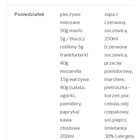
Poniedziałek
pieczywo
zupa z
mieszane
czerwoną
50g masło
soczewicą
5g / tłuszcz
250ml
roślinny 5g
(czerwona
frankfurterki
soczewica,
40g
przecier
mozarella
pomidorowy,
15g warzywa
marchew,
40g (sałata,
pietruszka –
ogórki,
korzeń, por,
pomidory,
cebula, olej
papryka)
rzepakowy,
kawa
sól, pieprz,
zbożowa
śmietanka
200ml
30% )
alergeny: