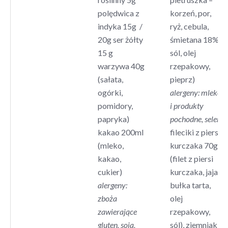
polędwica z
korzeń, por,
indyka 15g /
ryż, cebula,
20g ser żółty
śmietana 18%,
15 g
sól, olej
warzywa 40g
rzepakowy,
(sałata,
pieprz)
ogórki,
alergeny: mleko
pomidory,
i produkty
papryka)
pochodne, seler
kakao 200ml
fileciki z piersi
(mleko,
kurczaka 70g
kakao,
(filet z piersi
cukier)
kurczaka, jaja,
alergeny:
bułka tarta,
zboża
olej
zawierające
rzepakowy,
gluten, soja,
sól), ziemniaki