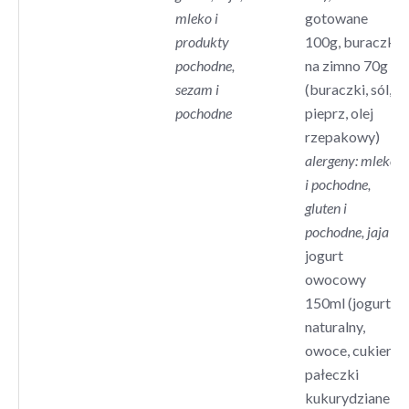
mleko i
gotowane
produkty
100g, buraczki
pochodne,
na zimno 70g
sezam i
(buraczki, sól,
pochodne
pieprz, olej
rzepakowy)
alergeny: mleko
i pochodne,
gluten i
pochodne, jaja
jogurt
owocowy
150ml (jogurt
naturalny,
owoce, cukier),
pałeczki
kukurydziane