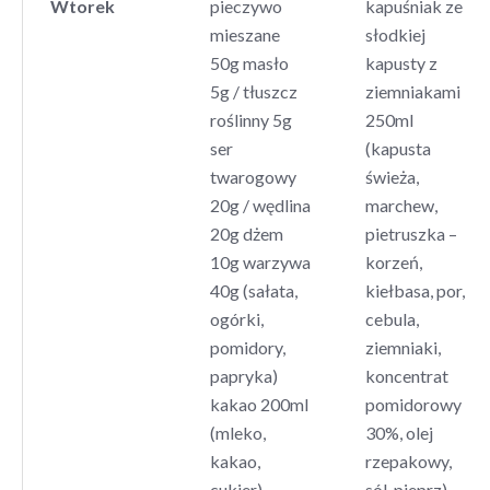
Wtorek
pieczywo
kapuśniak ze
mieszane
słodkiej
50g masło
kapusty z
5g / tłuszcz
ziemniakami
roślinny 5g
250ml
ser
(kapusta
twarogowy
świeża,
20g / wędlina
marchew,
20g dżem
pietruszka –
10g warzywa
korzeń,
40g (sałata,
kiełbasa, por,
ogórki,
cebula,
pomidory,
ziemniaki,
papryka)
koncentrat
kakao 200ml
pomidorowy
(mleko,
30%, olej
kakao,
rzepakowy,
cukier)
sól, pieprz)