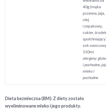
wielkanocna
40g (mąka
pszenna, jaja,
olej
rzepakowy,
cukier, środek
spulchniający),
sok owocowy
150ml
alergeny: gluten
i pochodne, jaja,
mleko i
pochodne
Dieta bezmleczna (BM):
Z diety zostało
wyeliminowane mleko i jego produkty.