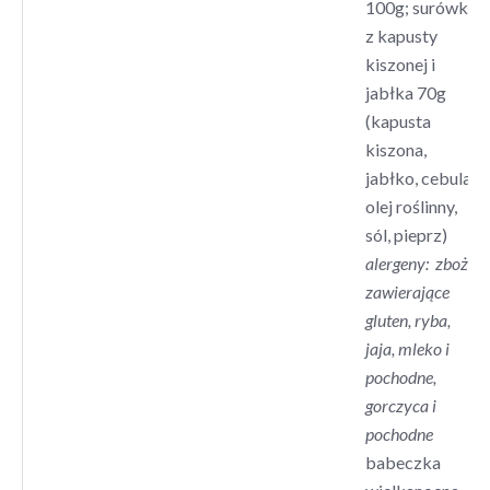
100g; surówka
z kapusty
kiszonej i
jabłka 70g
(kapusta
kiszona,
jabłko, cebula,
olej roślinny,
sól, pieprz)
alergeny: zboża
zawierające
gluten, ryba,
jaja, mleko i
pochodne,
gorczyca i
pochodne
babeczka