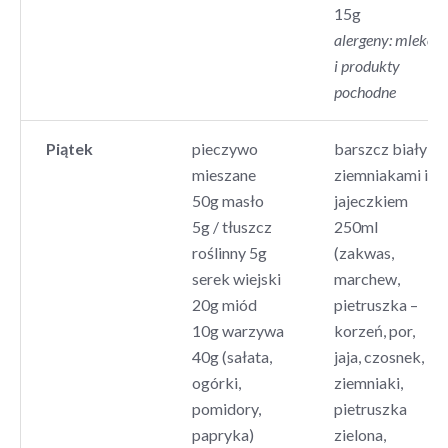
15g
alergeny: mleko
i produkty
pochodne
Piątek
pieczywo
barszcz biały z
mieszane
ziemniakami i
50g masło
jajeczkiem
5g / tłuszcz
250ml
roślinny 5g
(zakwas,
serek wiejski
marchew,
20g miód
pietruszka –
10g warzywa
korzeń, por,
40g (sałata,
jaja, czosnek,
ogórki,
ziemniaki,
pomidory,
pietruszka
papryka)
zielona,