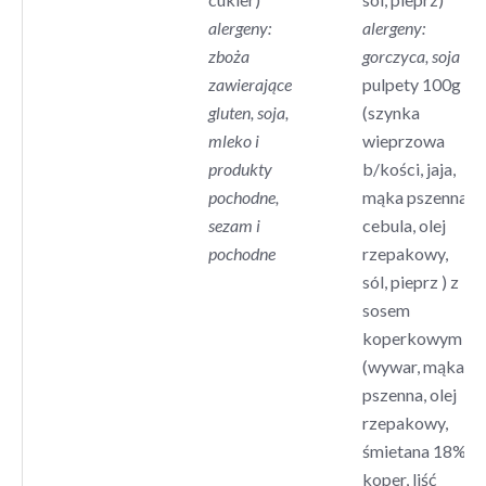
alergeny:
alergeny:
zboża
gorczyca, soja
zawierające
pulpety 100g
gluten, soja,
(szynka
mleko i
wieprzowa
produkty
b/kości, jaja,
pochodne,
mąka pszenna,
sezam i
cebula, olej
pochodne
rzepakowy,
sól, pieprz ) z
sosem
koperkowym
(wywar, mąka
pszenna, olej
rzepakowy,
śmietana 18%,
koper, liść