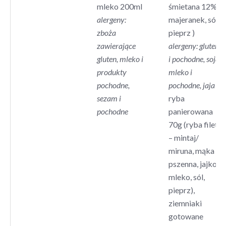
mleko 200ml
śmietana 12%,
alergeny:
majeranek, sól,
zboża
pieprz )
zawierające
alergeny: gluten
gluten, mleko i
i pochodne, soja,
produkty
mleko i
pochodne,
pochodne, jaja
sezam i
ryba
pochodne
panierowana
70g (ryba filet
– mintaj/
miruna, mąka
pszenna, jajko,
mleko, sól,
pieprz),
ziemniaki
gotowane