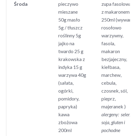
Środa
pieczywo
zupa fasolowa
mieszane
z makaronem
50g masło
250ml (wywar
5g / tłuszcz
rosołowo
roślinny 5g
warzywny,
jajko na
fasola,
twardo 25 g
makaron
krakowska z
bezjajeczny,
indyka 15 g
kiełbasa,
warzywa 40g
marchew,
(sałata,
cebula,
ogórki,
czosnek, sól,
pomidory,
pieprz,
papryka)
majeranek )
kawa
alergeny: seler,
zbożowa
soja, gluten i
200ml
pochodne