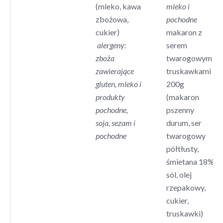
(mleko, kawa
mleko i
zbożowa,
pochodne
cukier)
makaron z
alergeny:
serem
zboża
twarogowym i
zawierające
truskawkami
gluten, mleko i
200g
produkty
(makaron
pochodne,
pszenny
soja, sezam i
durum, ser
pochodne
twarogowy
półtłusty,
śmietana 18%,
sól, olej
rzepakowy,
cukier,
truskawki)