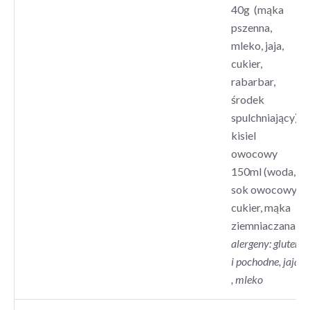
40g (mąka
pszenna,
mleko, jaja,
cukier,
rabarbar,
środek
spulchniający),
kisiel
owocowy
150ml (woda,
sok owocowy,
cukier, mąka
ziemniaczana)
alergeny: gluten
i pochodne, jaja
, mleko