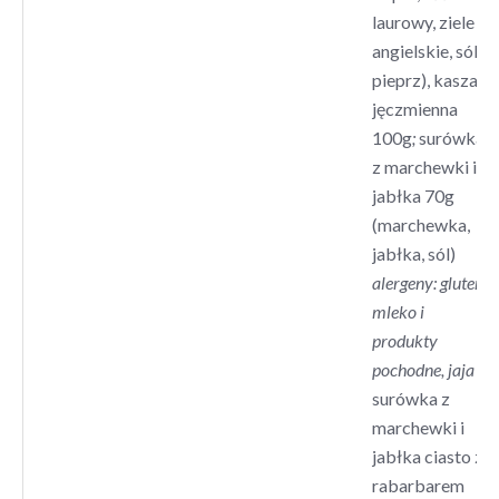
laurowy, ziele
angielskie, sól,
pieprz), kasza
jęczmienna
100g
;
surówka
z marchewki i
jabłka
70g
(marchewka,
jabłka, sól)
alergeny: gluten,
mleko i
produkty
pochodne, jaja
surówka z
marchewki i
jabłka ciasto z
rabarbarem