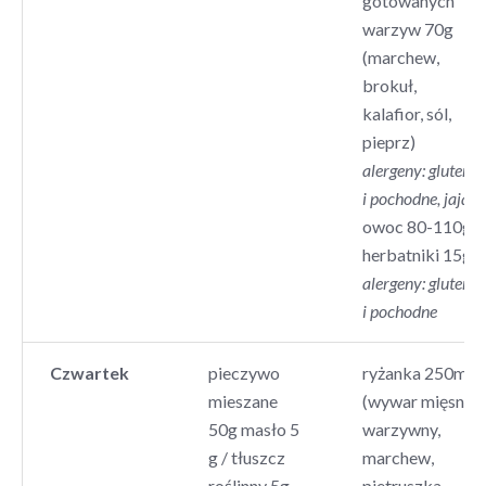
gotowanych
warzyw 70g
(marchew,
brokuł,
kalafior, sól,
pieprz)
alergeny: gluten
i pochodne, jaja
owoc 80-110g,
herbatniki 15g
alergeny:
gluten
i pochodne
Czwartek
pieczywo
ryżanka 250ml
mieszane
(wywar mięsno
50g masło 5
warzywny,
g / tłuszcz
marchew,
roślinny 5g
pietruszka –