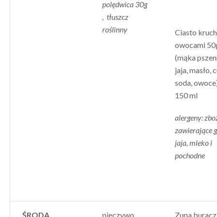
polędwica 30g
, tłuszcz
roślinny
Ciasto kruc
owocami 50
(mąka pszen
jaja, masło, c
soda, owoce
150 ml
alergeny: zbo
zawierające g
jaja, mleko i
pochodne
ŚRODA
pieczywo
Zupa burac