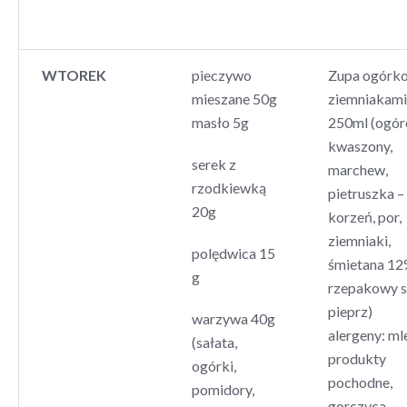
WTOREK
pieczywo
Zupa ogórk
mieszane 50g
ziemniakami
masło 5g
250ml (ogór
kwaszony,
serek z
marchew,
rzodkiewką
pietruszka –
20g
korzeń, por,
ziemniaki,
polędwica 15
śmietana 12%
g
rzepakowy s
pieprz)
warzywa 40g
alergeny: ml
(sałata,
produkty
ogórki,
pochodne,
pomidory,
gorczyca