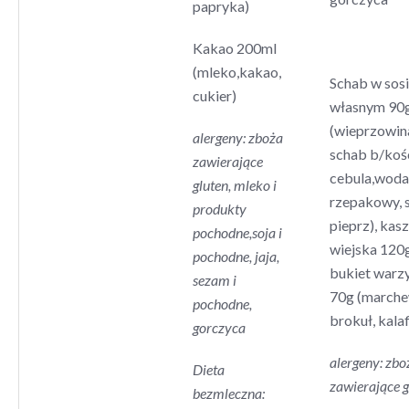
papryka)
Kakao 200ml
(mleko,kakao,
Schab w sos
cukier)
własnym 90
(wieprzowin
alergeny: zboża
schab b/kośc
zawierające
cebula,woda,
gluten, mleko i
rzepakowy, s
produkty
pieprz), kas
pochodne,soja i
wiejska 120g
pochodne, jaja,
bukiet warz
sezam i
70g (marche
pochodne,
brokuł, kalaf
gorczyca
alergeny: zbo
Dieta
zawierające g
bezmleczna: