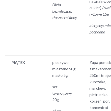
naturalny, o
Dieta
cukier) / waf
bezmleczna:
ryżowe 15g
tłuszcz roślinny
alergeny: mle
pochodne
PIĄTEK
pieczywo
Zupa pomid
mieszane 50g
z makarone
masło 5g
250ml (mięs
kurczaka,
ser
marchew,
twarogowy
pietruszka –
20g
korzeń, por,
koncentrat
dżem