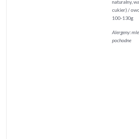
naturalny, wa
cukier) / ow
100-130g
Alergeny: mle
pochodne