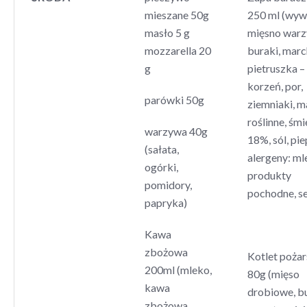
mieszane 50g
250 ml (wyw
masło 5 g
mięsno warz
mozzarella 20
buraki, mar
g
pietruszka –
korzeń, por,
parówki 50g
ziemniaki, m
roślinne, śm
warzywa 40g
18%, sól, pie
(sałata,
alergeny: ml
ogórki,
produkty
pomidory,
pochodne, se
papryka)
Kawa
zbożowa
Kotlet pożar
200ml (mleko,
80g (mięso
kawa
drobiowe, b
zbożowa,