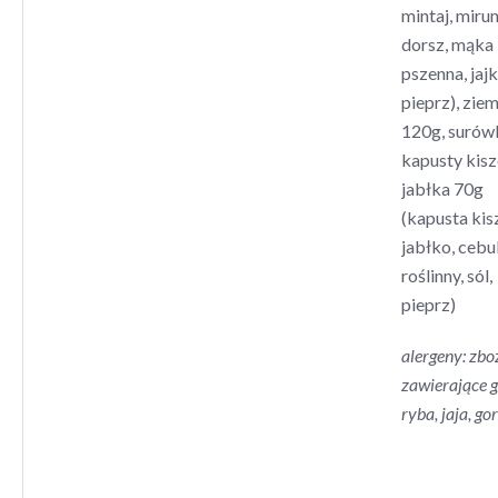
mintaj, mirun
dorsz, mąka
pszenna, jajka
pieprz), zie
120g, surów
kapusty kisz
jabłka 70g
(kapusta kis
jabłko, cebul
roślinny, sól,
pieprz)
alergeny: zbo
zawierające g
ryba, jaja, go