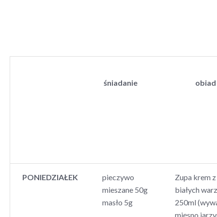
śniadanie
obiad
PONIEDZIAŁEK
pieczywo
Zupa krem z
mieszane 50g
białych wa
masło 5g
250ml (wyw
mięsno jarz