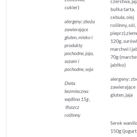
czerstwa, jaj
cukier)
bułka tarta,
cebula, olej
alergeny: zboża
roślinny, sól,
zawierające
pieprz),ziem
gluten, mleko i
120g, surów
produkty
marchwi i ja
pochodne, jaja,
70g (marche
sezam i
jabłko)
pochodne, soja
alergeny: zb
Dieta
zawierające
bezmleczna:
gluten, jaja
wędlina 15g ,
tłuszcz
roślinny
Serek wanil
150g (jogurt