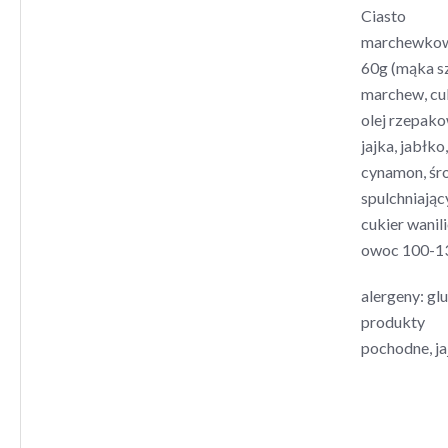
Ciasto
marchewko
60g (mąka s
marchew, cuk
olej rzepak
jajka, jabłko,
cynamon, śr
spulchniając
cukier wanil
owoc 100-1
alergeny: glu
produkty
pochodne, ja