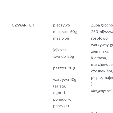
CZWARTEK
pieczywo
Zupa groch
mieszane 50g
250 ml(wyw
masło 5g
rosołowo
warzywny, g
jajko na
ziemniaki,
twardo 25g
kiełbasa,
marchew, ce
pasztet 20 g
czosnek, sól,
pieprz, maje
warzywa 40g
)
(sałata,
alergeny: sele
ogórki,
pomidory,
papryka)