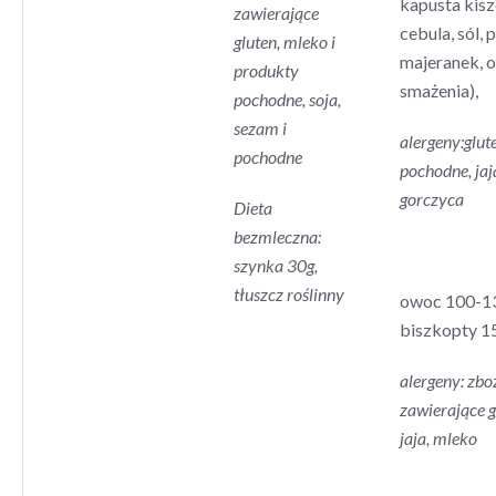
kapusta kisz
zawierające
cebula, sól, 
gluten, mleko i
majeranek, o
produkty
smażenia),
pochodne, soja,
sezam i
alergeny:glute
pochodne
pochodne, jaj
gorczyca
Dieta
bezmleczna:
szynka 30g,
tłuszcz roślinny
owoc 100-1
biszkopty 1
alergeny: zbo
zawierające g
jaja, mleko