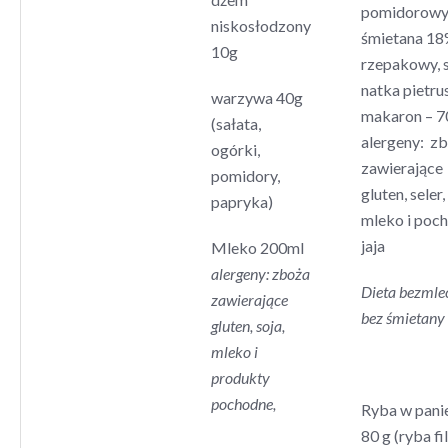
pomidorowy
niskosłodzony
śmietana 18%
10g
rzepakowy, s
natka pietru
warzywa 40g
makaron – 7
(sałata,
alergeny: z
ogórki,
zawierające
pomidory,
gluten, seler,
papryka)
mleko i poc
jaja
Mleko 200ml
alergeny: zboża
Dieta bezmle
zawierające
bez śmietany
gluten, soja,
mleko i
produkty
pochodne,
Ryba w pani
80 g (ryba fi