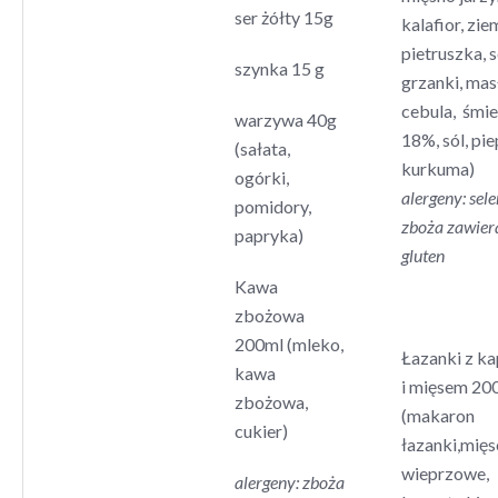
ser żółty 15g
kalafior, zie
pietruszka, s
szynka 15 g
grzanki, mas
cebula, śmi
warzywa 40g
18%, sól, pie
(sałata,
kurkuma)
ogórki,
alergeny: seler
pomidory,
zboża zawier
papryka)
gluten
Kawa
zbożowa
200ml (mleko,
Łazanki z ka
kawa
i mięsem 20
zbożowa,
(makaron
cukier)
łazanki,mięs
wieprzowe,
alergeny: zboża