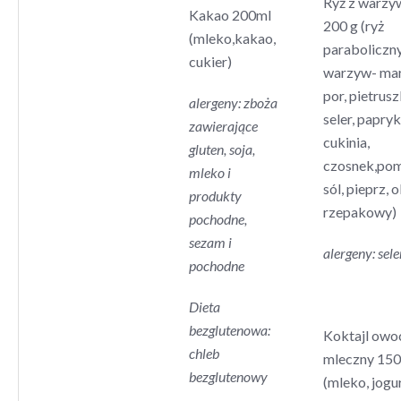
Ryż z warzy
Kakao 200ml
200 g (ryż
(mleko,kakao,
paraboliczny
cukier)
warzyw- ma
por, pietrusz
alergeny: zboża
seler, papryk
zawierające
cukinia,
gluten, soja,
czosnek,pom
mleko i
sól, pieprz, o
produkty
rzepakowy)
pochodne,
sezam i
alergeny: sele
pochodne
Dieta
bezglutenowa:
Koktajl ow
chleb
mleczny 150
bezglutenowy
(mleko, jogu