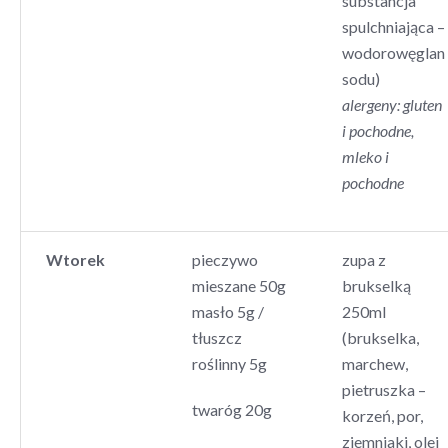
substancja
spulchniająca –
wodorowęglan
sodu)
alergeny: gluten
i pochodne,
mleko i
pochodne
Wtorek
pieczywo
zupa z
mieszane 50g
brukselką
masło 5g /
250ml
tłuszcz
(brukselka,
roślinny 5g
marchew,
pietruszka –
twaróg 20g
korzeń, por,
ziemniaki, olej