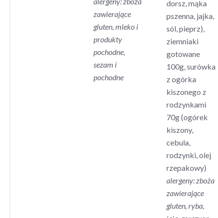
alergeny: zboża
dorsz, mąka
zawierające
pszenna, jajka,
gluten, mleko i
sól, pieprz),
produkty
ziemniaki
pochodne,
gotowane
sezam i
100g, surówka
pochodne
z ogórka
kiszonego z
rodzynkami
70g (ogórek
kiszony,
cebula,
rodzynki, olej
rzepakowy)
alergeny: zboża
zawierające
gluten, ryba,