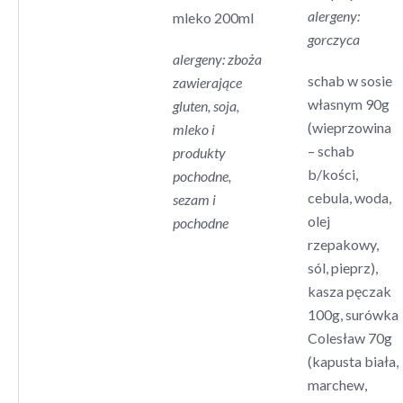
alergeny:
mleko 200ml
gorczyca
alergeny: zboża
schab w sosie
zawierające
własnym 90g
gluten, soja,
(wieprzowina
mleko i
– schab
produkty
b/kości,
pochodne,
cebula, woda,
sezam i
olej
pochodne
rzepakowy,
sól, pieprz),
kasza pęczak
100g, surówka
Colesław 70g
(kapusta biała,
marchew,