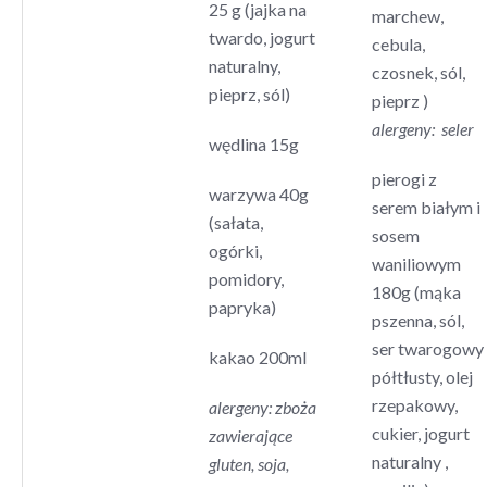
25 g (jajka na
marchew,
twardo, jogurt
cebula,
naturalny,
czosnek, sól,
pieprz, sól)
pieprz )
alergeny:
seler
wędlina 15g
pierogi z
warzywa 40g
serem białym i
(sałata,
sosem
ogórki,
waniliowym
pomidory,
180g (mąka
papryka)
pszenna, sól,
ser twarogowy
kakao 200ml
półtłusty, olej
rzepakowy,
alergeny: zboża
cukier, jogurt
zawierające
naturalny ,
gluten, soja,