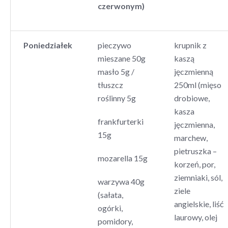
czerwonym)
Poniedziałek
pieczywo
krupnik z
mieszane 50g
kaszą
masło 5g /
jęczmienną
tłuszcz
250ml (mięso
roślinny 5g
drobiowe,
kasza
frankfurterki
jęczmienna,
15g
marchew,
pietruszka –
mozarella 15g
korzeń, por,
ziemniaki, sól,
warzywa 40g
ziele
(sałata,
angielskie, liść
ogórki,
laurowy, olej
pomidory,