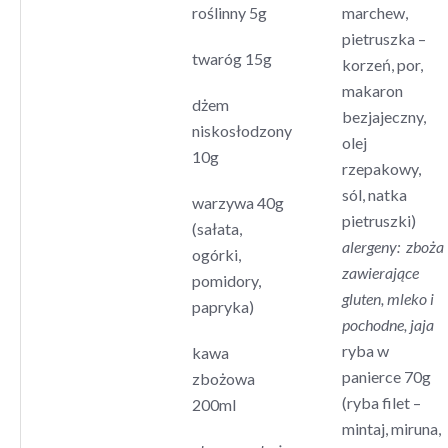
roślinny 5g
marchew,
pietruszka –
twaróg 15g
korzeń, por,
makaron
dżem
bezjajeczny,
niskosłodzony
olej
10g
rzepakowy,
sól, natka
warzywa 40g
pietruszki)
(sałata,
alergeny: zboża
ogórki,
zawierające
pomidory,
gluten, mleko i
papryka)
pochodne, jaja
ryba w
kawa
panierce 70g
zbożowa
(ryba filet –
200ml
mintaj, miruna,