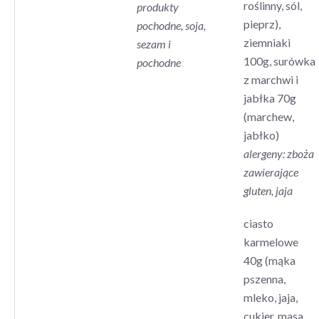
roślinny, sól,
produkty
pieprz),
pochodne, soja,
ziemniaki
sezam i
100g, surówka
pochodne
z marchwi i
jabłka 70g
(marchew,
jabłko)
alergeny: zboża
zawierające
gluten, jaja
ciasto
karmelowe
40g (mąka
pszenna,
mleko, jaja,
cukier, masa