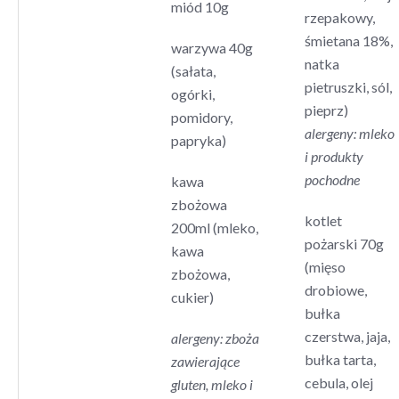
miód 10g
rzepakowy,
śmietana 18%,
warzywa 40g
natka
(sałata,
pietruszki, sól,
ogórki,
pieprz)
pomidory,
alergeny: mleko
papryka)
i produkty
pochodne
kawa
zbożowa
kotlet
200ml (mleko,
pożarski 70g
kawa
(mięso
zbożowa,
drobiowe,
cukier)
bułka
czerstwa, jaja,
alergeny: zboża
bułka tarta,
zawierające
cebula, olej
gluten, mleko i