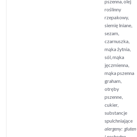
pszenna, olej
roślinny
rzepakowy,
siemię lniane,
sezam,
czarnuszka,
mąka żytnia,
sól, mąka
jęczmienna,
mąka pszenna
graham,
otręby
pszenne,
cukier,
substancje
spulchniające
alergeny:
gluten
i pochodne