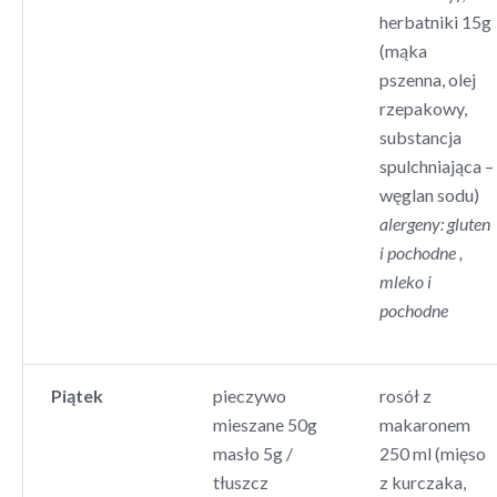
herbatniki 15g
(mąka
pszenna, olej
rzepakowy,
substancja
spulchniająca –
węglan sodu)
alergeny: gluten
i pochodne ,
mleko i
pochodne
Piątek
pieczywo
rosół z
mieszane 50g
makaronem
masło 5g /
250 ml (mięso
tłuszcz
z kurczaka,