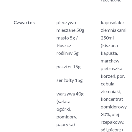
Czwartek
pieczywo
kapuśniak z
mieszane 50g
ziemniakami
masło 5g /
250ml
tłuszcz
(kiszona
roślinny 5g
kapusta,
marchew,
pasztet 15g
pietruszka –
korzeń, por,
ser żółty 15g
cebula,
ziemniaki,
warzywa 40g
koncentrat
(sałata,
pomidorowy
ogórki,
30%, olej
pomidory,
rzepakowy,
papryka)
sól, pieprz)