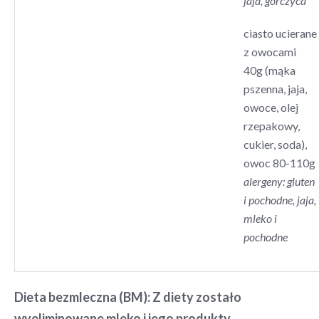
jaja, gorczyca
ciasto ucierane
z owocami
40g (mąka
pszenna, jaja,
owoce, olej
rzepakowy,
cukier, soda),
owoc 80-110g
alergeny: gluten
i pochodne, jaja,
mleko i
pochodne
Dieta bezmleczna (BM):
Z diety zostało
wyeliminowane mleko i jego produkty.