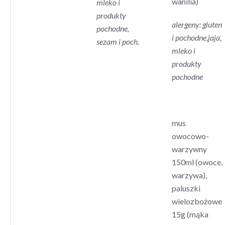
wanilia)
mleko i
produkty
alergeny: gluten
pochodne,
i pochodne,jaja,
sezam i poch.
mleko i
produkty
pochodne
mus
owocowo-
warzywny
150ml (owoce,
warzywa),
paluszki
wielozbożowe
15g (mąka