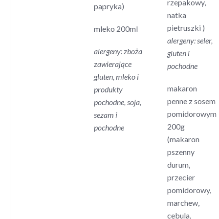
rzepakowy,
papryka)
natka
pietruszki )
mleko 200ml
alergeny: seler,
alergeny: zboża
gluten i
zawierające
pochodne
gluten, mleko i
makaron
produkty
penne z sosem
pochodne, soja,
pomidorowym
sezam i
200g
pochodne
(makaron
pszenny
durum,
przecier
pomidorowy,
marchew,
cebula,