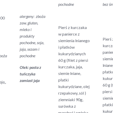
pochodne
bez ś
alergeny: zboża
200
zaw. gluten,
Pierś z kurczaka
mleko i
w panierce z
produkty
Pierś 
siemienia lnianego
pochodne, soja,
kurcz
i płatków
jaja, sezam i
panie
kukurydzianych
zboża
pochodne
siemi
60 g (filet z piersi
lniane
kurczaka, jaja,
Olek: pasta z
płat
siemie lniane,
tuńczyka
kukur
płatki
zamiast jaja
ja,,
60 g (
kukurydziane, olej
piersi
rzepakowy, sól )
siemie
ziemniaki 90g,
płatki
surówka z
kukur
marchwi i ogórka