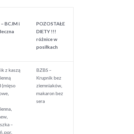
 – BCJM i
POZOSTAŁE
leczna
DIETY !!!
różnice w
posiłkach
ik z kaszą
BZBS –
ienną
Krupnik bez
 (mięso
ziemniaków,
owe,
makaron bez
sera
ienna,
hew,
uszka –
, por,