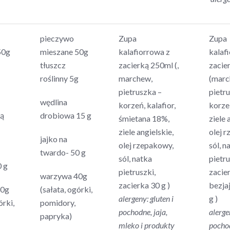
pieczywo
Zupa
Zupa
50g
mieszane 50g
kalafiorrowa z
kalaf
tłuszcz
zacierką 250ml (,
zacie
roślinny 5g
marchew,
(marc
pietruszka –
pietr
wędlina
korzeń, kalafior,
korzeń
ą
drobiowa 15 g
śmietana 18%,
ziele 
ziele angielskie,
olej 
jajko na
olej rzepakowy,
sól, n
twardo- 50 g
sól, natka
pietru
0 g
pietruszki,
zacie
warzywa 40g
zacierka 30 g )
bezja
40g
(sałata, ogórki,
alergeny: gluten i
g )
órki,
pomidory,
pochodne, jaja,
alerge
papryka)
mleko i produkty
pochod