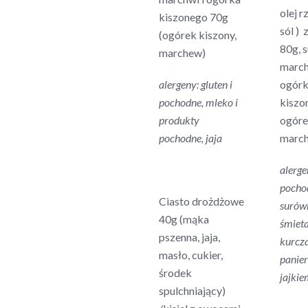
olej 
kiszonego 70g
sól ) 
(ogórek kiszony,
80g, 
marchew)
march
alergeny: gluten i
ogór
pochodne, mleko i
kiszo
produkty
ogóre
pochodne, jaja
marc
alerge
pochod
Ciasto drożdżowe
surów
40g (mąka
śmieta
pszenna, jaja,
kurcz
masło, cukier,
panier
środek
jajki
spulchniający)