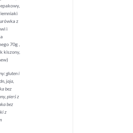
rzepakowy,
ziemniaki
surówka z
wi i
ka
nego 70g ,
k kiszony,
hew)
ny: gluten i
n, jaja,
ka
bez
ny, pierś z
aka bez
ki z
em