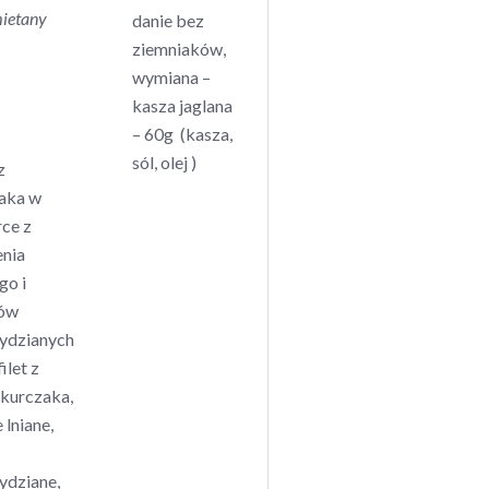
mietany
danie bez
ziemniaków,
wymiana –
kasza jaglana
– 60g (kasza,
sól, olej )
z
aka w
rce z
enia
go i
ków
ydzianych
filet z
 kurczaka,
 lniane,
ydziane,