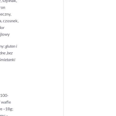
, szpinak,
ron
jeczny,
a, czosnek,
dor
jlowy
ny: gluten i
ne ,
bez
 śmietanki
 100-
 wafle
e –18g;
ny: –