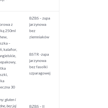
BZBS – zupa
iorowa z
jarzynowa
rką 250ml
bez
hew,
ziemniaków
uszka –
, kalafior,
BSTR -zupa
angielskie,
jarzynowa
rzepakowy,
bez fasolki
atka
szparagowej
szki,
rka
jeczna 30
ny: gluten i
ne, bez jaj
BZBS – II