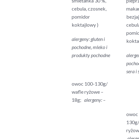
śmietanka 30 %,
pieprz
cebula, czosnek,
maka
pomidor
bezja
koktajlowy )
cebul
pomi
alergeny: gluten i
kokta
pochodne, mleko i
produkty pochodne
alerge
pochod
sera i
owoc 100-130g/
wafle ryżowe –
18g;
alergeny: –
owoc
130g/
ryżow
alerge