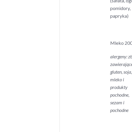
(sałata, og
pomidory,
papryka)
Mleko 200
alergeny: z
zawierając
gluten, soja,
mleko i
produkty
pochodne,
sezam i
pochodne