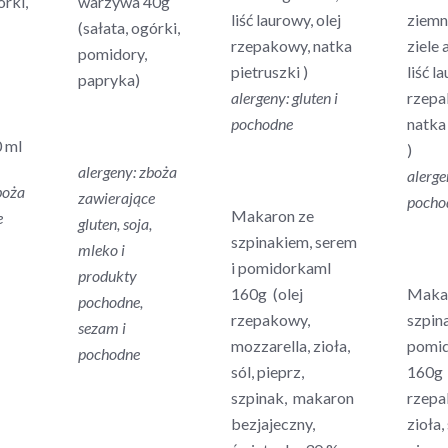
órki,
warzywa 40g
liść laurowy, olej
ziemni
(sałata, ogórki,
rzepakowy, natka
ziele 
pomidory,
pietruszki )
liść l
papryka)
alergeny: gluten i
rzepa
pochodne
natka
 ml
)
alergeny: zboża
alerge
boża
zawierające
pocho
Makaron ze
e
gluten, soja,
szpinakiem, serem
mleko i
i pomidorkamI
produkty
160g (olej
Maka
pochodne,
rzepakowy,
szpin
sezam i
mozzarella, zioła,
pomi
pochodne
sól, pieprz,
160g 
szpinak, makaron
rzepa
bezjajeczny,
zioła, 