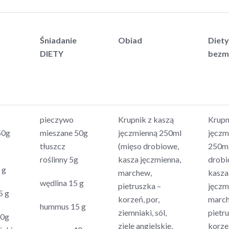
Śniadanie
Obiad
Diety
DIETY
bezm
pieczywo
Krupnik z kaszą
Krupn
50g
mieszane 50g
jęczmienną 250ml
jęczm
tłuszcz
(mięso drobiowe,
250ml
roślinny 5g
kasza jęczmienna,
drobi
 g
marchew,
kasza
wędlina 15 g
pietruszka –
jęczm
5 g
korzeń, por,
marc
hummus 15 g
ziemniaki, sól,
pietr
40g
ziele angielskie,
korzeń