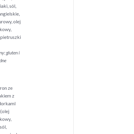
aki, sól,
angielskie,
aurowy, olej
kowy,
 pietruszki
ny: gluten i
dne
ron ze
akiem z
dorkamI
(olej
kowy,
sól,