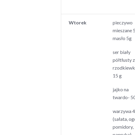
Wtorek
pieczywo
mieszane 
masło 5g
ser biały
półtłusty z
rzodkiewk
15 g
jajko na
twardo- 5
warzywa 
(sałata, og
pomidory,
papryka)