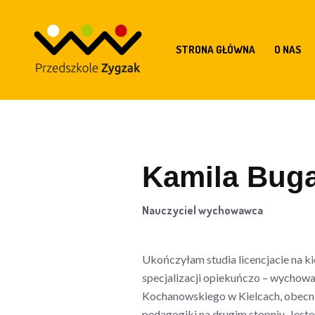
STRONA GŁÓWNA
O NAS
Kamila Buga
Nauczyciel wychowawca
Ukończyłam studia licencjacie na k
specjalizacji opiekuńczo – wychow
Kochanowskiego w Kielcach, obecni
pedagogiki na drugim stopniu. Jes