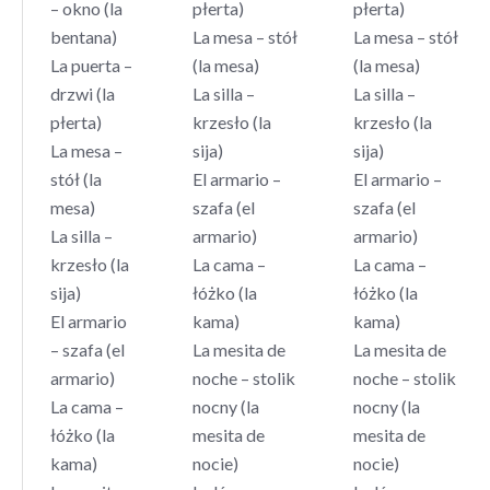
– okno (la
płerta)
płerta)
bentana)
La mesa – stół
La mesa – stół
La puerta –
(la mesa)
(la mesa)
drzwi (la
La silla –
La silla –
płerta)
krzesło (la
krzesło (la
La mesa –
sija)
sija)
stół (la
El armario –
El armario –
mesa)
szafa (el
szafa (el
La silla –
armario)
armario)
krzesło (la
La cama –
La cama –
sija)
łóżko (la
łóżko (la
El armario
kama)
kama)
– szafa (el
La mesita de
La mesita de
armario)
noche – stolik
noche – stolik
La cama –
nocny (la
nocny (la
łóżko (la
mesita de
mesita de
kama)
nocie)
nocie)