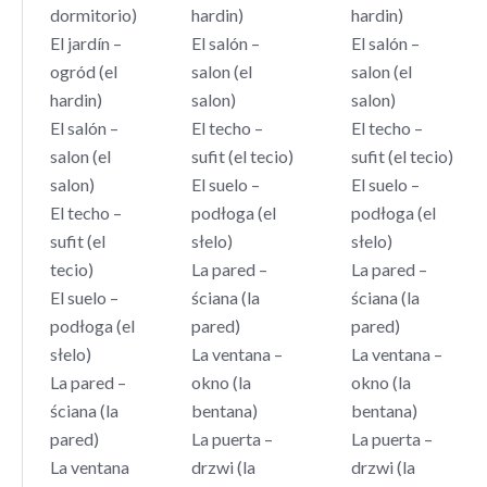
dormitorio)
hardin)
hardin)
El jardín –
El salón –
El salón –
ogród (el
salon (el
salon (el
hardin)
salon)
salon)
El salón –
El techo –
El techo –
salon (el
sufit (el tecio)
sufit (el tecio)
salon)
El suelo –
El suelo –
El techo –
podłoga (el
podłoga (el
sufit (el
słelo)
słelo)
tecio)
La pared –
La pared –
El suelo –
ściana (la
ściana (la
podłoga (el
pared)
pared)
słelo)
La ventana –
La ventana –
La pared –
okno (la
okno (la
ściana (la
bentana)
bentana)
pared)
La puerta –
La puerta –
La ventana
drzwi (la
drzwi (la