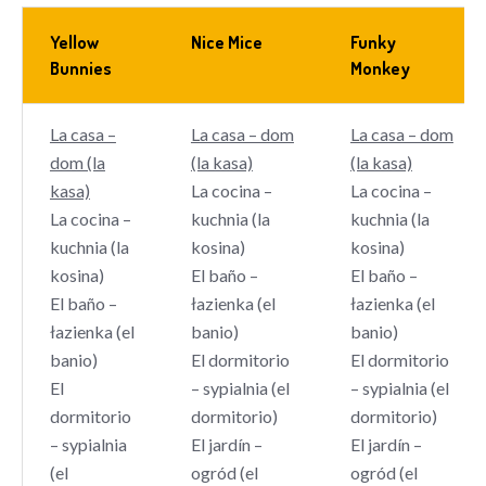
Yellow
Nice Mice
Funky
Bunnies
Monkey
La casa –
La casa – dom
La casa – dom
dom (la
(la kasa)
(la kasa)
kasa)
La cocina –
La cocina –
La cocina –
kuchnia (la
kuchnia (la
kuchnia (la
kosina)
kosina)
kosina)
El baño –
El baño –
El baño –
łazienka (el
łazienka (el
łazienka (el
banio)
banio)
banio)
El dormitorio
El dormitorio
El
– sypialnia (el
– sypialnia (el
dormitorio
dormitorio)
dormitorio)
– sypialnia
El jardín –
El jardín –
(el
ogród (el
ogród (el