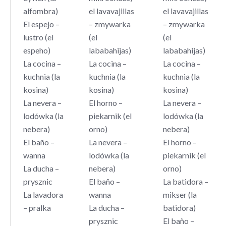
alfombra)
el lavavajillas
el lavavajillas
El espejo –
– zmywarka
– zmywarka
lustro (el
(el
(el
espeho)
lababahijas)
lababahijas)
La cocina –
La cocina –
La cocina –
kuchnia (la
kuchnia (la
kuchnia (la
kosina)
kosina)
kosina)
La nevera –
El horno –
La nevera –
lodówka (la
piekarnik (el
lodówka (la
nebera)
orno)
nebera)
El baño –
La nevera –
El horno –
wanna
lodówka (la
piekarnik (el
La ducha –
nebera)
orno)
prysznic
El baño –
La batidora –
La lavadora
wanna
mikser (la
– pralka
La ducha –
batidora)
prysznic
El baño –