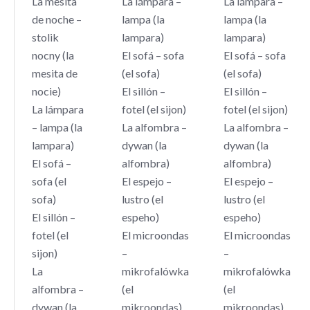
La mesita
La lámpara –
La lámpara –
de noche –
lampa (la
lampa (la
stolik
lampara)
lampara)
nocny (la
El sofá – sofa
El sofá – sofa
mesita de
(el sofa)
(el sofa)
nocie)
El sillón –
El sillón –
La lámpara
fotel (el sijon)
fotel (el sijon)
– lampa (la
La alfombra –
La alfombra –
lampara)
dywan (la
dywan (la
El sofá –
alfombra)
alfombra)
sofa (el
El espejo –
El espejo –
sofa)
lustro (el
lustro (el
El sillón –
espeho)
espeho)
fotel (el
El microondas
El microondas
sijon)
–
–
La
mikrofalówka
mikrofalówka
alfombra –
(el
(el
dywan (la
mikroondas)
mikroondas)