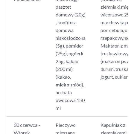
pasztet
ziemniaki,mięso
domowy (20g)
wieprzowe 25 g,
, konfitura
marchewka,piet
domowa
por, cebula, olej
niskosłodzona
rzepakowy, sól, 
(5g), pomidor
Makaron z mus
(25g), ogóerk
truskawkowym
25g, kakao
(makaron
psze
(200 ml)
durum, truskawk
(kakao,
jogurt, cukier)
mleko
, miód),
herbata
owocowa 150
ml
30 czerwca –
Pieczywo
Kapuśniak z
Wtorek
mieszane
ziemniakami 25