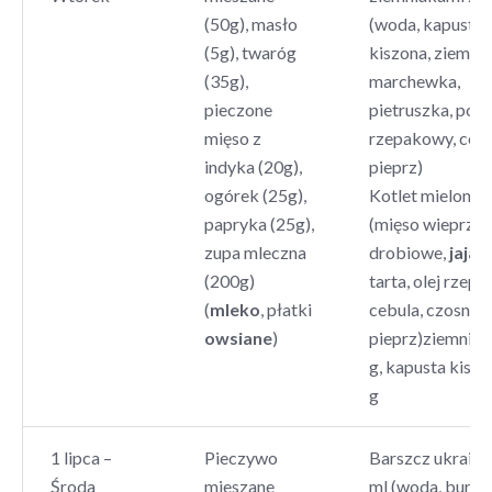
(50g), masło
(woda, kapusta
(5g), twaróg
kiszona, ziemnia
(35g),
marchewka,
pieczone
pietruszka, por, 
mięso z
rzepakowy, cebul
indyka (20g),
pieprz)
ogórek (25g),
Kotlet mielony 
papryka (25g),
(mięso wieprzo
zupa mleczna
drobiowe,
jaja
,
(200g)
tarta, olej rzep
(
mleko
, płatki
cebula, czosnek, 
owsiane
)
pieprz)ziemniak
g, kapusta kisz
g
1 lipca –
Pieczywo
Barszcz ukraińs
Środa
mieszane
ml (woda, buraki