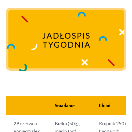
Śniadanie
Obiad
29 czerwca –
Bułka (50g),
Krupnik 250 ml
Poniedziałek
masło (5g),
(woda,ryż,