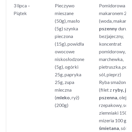
3 lipca –
Pieczywo
Pomidorowa z
Piątek
mieszane
makaronem 250
(50g), masło
(woda, makaron
(5g) szynka
pszenny
durum
pieczona
bezjajeczny,
(15g), powidła
koncentrat
owocowe
pomidorowy,
niskosłodzone
marchewka,
(5g), ogórki
pietruszka, por, 
25g, papryka
sól, pieprz)
25g, zupa
Ryba smażona 6
mleczna
(filet z
ryby, jaj
(
mleko
, ryż)
pszenna
, olej
(200g)
rzepakowy, sól )
ziemniaki 150 g,
mizeria 100 g (o
śmietana
, sól))