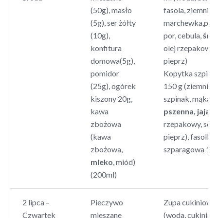
(50g), masło
fasola, ziemniaki
(5g), ser żółty
marchewka,piet
(10g),
por, cebula,
śmi
konfitura
olej rzepakowy, 
domowa(5g),
pieprz)
pomidor
Kopytka szpin
(25g), ogórek
150 g (ziemniaki
kiszony 20g,
szpinak, mąka
kawa
pszenna, jaja
, o
zbożowa
rzepakowy, sól,
(kawa
pieprz), fasolka
zbożowa,
szparagowa 100
mleko
, miód)
(200ml)
2 lipca –
Pieczywo
Zupa cukiniowa
Czwartek
mieszane
(woda, cukinia,