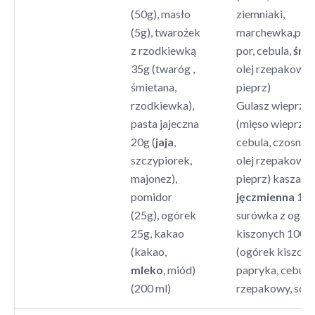
(50g), masło
ziemniaki,
(5g), twarożek
marchewka,piet
z rzodkiewką
por, cebula,
śmi
35g (twaróg ,
olej rzepakowy, 
śmietana,
pieprz)
rzodkiewka),
Gulasz wieprzo
pasta jajeczna
(mięso wieprzo
20g (
jaja
,
cebula, czosnek
szczypiorek,
olej rzepakowy, 
majonez),
pieprz) kasza
pomidor
jęczmienna
150
(25g), ogórek
surówka z ogór
25g, kakao
kiszonych 100 g
(kakao,
(ogórek kiszony
mleko
, miód)
papryka, cebula,
(200 ml)
rzepakowy, sól, 