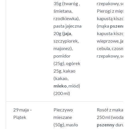
35g (twaróg ,
rzepakowy, sól, 
śmietana,
Pierogi z mięsem
rzodkiewka),
kapustą kiszoną
pasta jajeczna
(mąka
pszenna
,
20g (
jaja
,
kapusta kiszona
szczypiorek,
wieprzowe,
jaja
,
majonez),
cebula, czosnek,
pomidor
rzepakowy, sól, 
(25g), ogórek
25g, kakao
(kakao,
mleko
, miód)
(200 ml)
29 maja –
Pieczywo
Rosół z makaro
Piątek
mieszane
250 ml (woda, 
(50g), masło
pszenny
durum