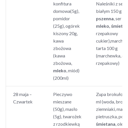
konfitura
Naleśniki z ser
domowa(5g),
białym 150 g (
pomidor
pszenna
, ser bi
(25g), ogórek
mleko, śmieta
kiszony 20g,
rzepakowy
kawa
cukier),marche
zbożowa
tarta 100 g
(kawa
(marchewka, ole
zbożowa,
rzepakowy)
mleko
, miód)
(200ml)
28 maja –
Pieczywo
Zupa brokułowa
Czwartek
mieszane
ml (woda, brokuł
(50g), masło
ziemniaki, marc
(5g), twarożek
pietruszka, por, 
z rzodkiewką
śmietana
, olej