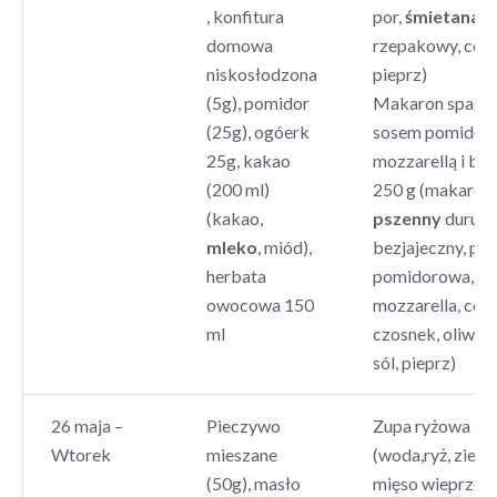
, konfitura
por,
śmietana
, 
domowa
rzepakowy, cebul
niskosłodzona
pieprz)
(5g), pomidor
Makaron spaghe
(25g), ogóerk
sosem pomidor
25g, kakao
mozzarellą i baz
(200 ml)
250 g (makaron
(kakao,
pszenny
durum
mleko
, miód),
bezjajeczny, pul
herbata
pomidorowa,
owocowa 150
mozzarella, cebu
ml
czosnek, oliwa, 
sól, pieprz)
26 maja –
Pieczywo
Zupa ryżowa 25
Wtorek
mieszane
(woda,ryż, ziemn
(50g), masło
mięso wieprzow