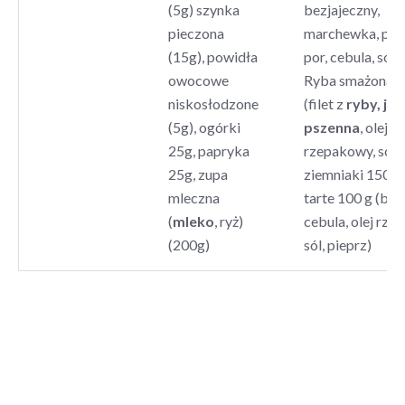
(5g) szynka
bezjajeczny,
pieczona
marchewka, piet
(15g), powidła
por, cebula, sól,
owocowe
Ryba smażona 6
niskosłodzone
(filet z
ryby, jaj
(5g), ogórki
pszenna
, olej
25g, papryka
rzepakowy, sól )
25g, zupa
ziemniaki 150 g,
mleczna
tarte 100 g (bur
(
mleko
, ryż)
cebula, olej rze
(200g)
sól, pieprz)