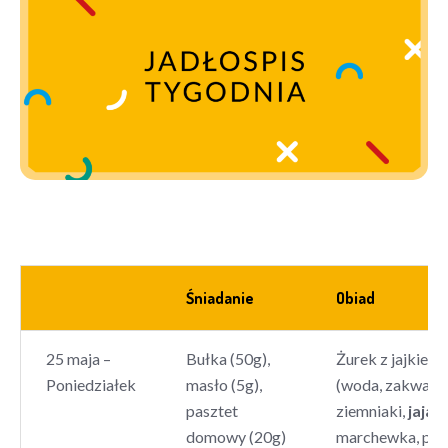
Śniadanie
Obiad
25 maja –
Bułka (50g),
Żurek z jajkiem
Poniedziałek
masło (5g),
(woda, zakwas
ż
pasztet
ziemniaki,
jaja
,
domowy (20g)
marchewka, piet