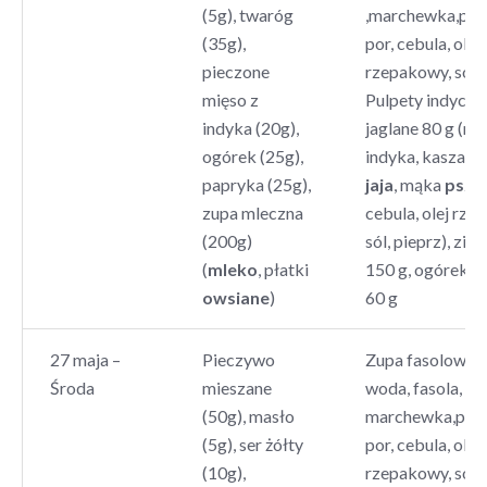
(5g), twaróg
,marchewka,piet
(35g),
por, cebula, olej
pieczone
rzepakowy, sól, 
mięso z
Pulpety indyczo
indyka (20g),
jaglane 80 g (mi
ogórek (25g),
indyka, kasza ja
papryka (25g),
jaja
, mąka
psze
zupa mleczna
cebula, olej rze
(200g)
sól, pieprz), zie
(
mleko
, płatki
150 g, ogórek k
owsiane
)
60 g
27 maja –
Pieczywo
Zupa fasolowa 2
Środa
mieszane
woda, fasola, zi
(50g), masło
marchewka,piet
(5g), ser żółty
por, cebula, olej
(10g),
rzepakowy, sól, 